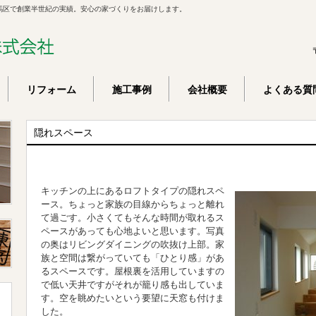
馬区で創業半世紀の実績。安心の家づくりをお届けします。
リフォーム
施工事例
会社概要
よくある質
隠れスペース
キッチンの上にあるロフトタイプの隠れスペ
ース。ちょっと家族の目線からちょっと離れ
て過ごす。小さくてもそんな時間が取れるス
ペースがあっても心地よいと思います。写真
の奥はリビングダイニングの吹抜け上部。家
族と空間は繋がっていても「ひとり感」があ
るスペースです。屋根裏を活用していますの
で低い天井ですがそれが籠り感も出していま
す。空を眺めたいという要望に天窓も付けま
した。