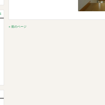
覧
« 前のページ