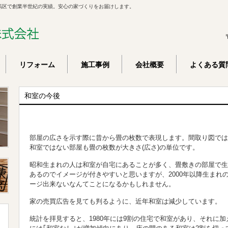
馬区で創業半世紀の実績。安心の家づくりをお届けします。
リフォーム
施工事例
会社概要
よくある質
和室の今後
部屋の広さを示す際に昔から畳の枚数で表現します。間取り図では｢洋室
和室ではない部屋も畳の枚数が大きさ(広さ)の単位です。
昭和生まれの人は和室が自宅にあることが多く、畳敷きの部屋で生
あるのでイメージが付きやすいと思いますが、2000年以降生まれ
ージ出来ないなんてことになるかもしれません。
家の売買広告を見ても判るように、近年和室は減少しています。
統計を拝見すると、1980年には9割の住宅で和室があり、それに加