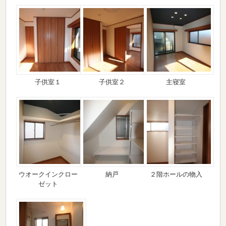
子供室１
子供室２
主寝室
ウオークインクロー
納戸
２階ホールの物入
ゼット