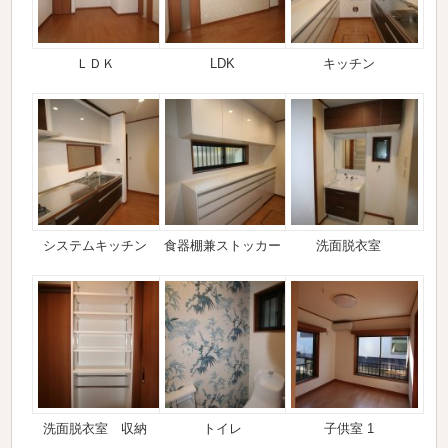
ＬＤＫ
LDK
キッチン
システムキッチン
食器棚兼ストッカー
洗面脱衣室
洗面脱衣室 収納
トイレ
子供室 1